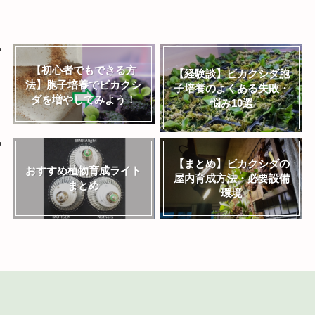
【初心者でもできる方
【経験談】ビカクシダ胞
法】胞子培養でビカクシ
子培養のよくある失敗・
ダを増やしてみよう！
悩み10選
【まとめ】ビカクシダの
おすすめ植物育成ライト
屋内育成方法・必要設備
まとめ
環境