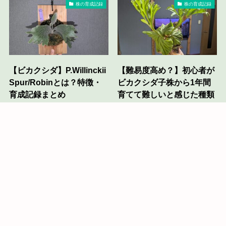
株の育成記録
株の育成記録
【ビカクシダ】P.Willinckii
【難易度高め？】初心者が
Spur/Robinとは？特徴・
ビカクシダ子株から1年間
育成記録まとめ
育てて難しいと感じた種類
を解説
2025年10月31日
2022年7月29日
もっと見る