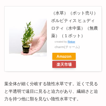
（水草）（ポット売り）
ボルビティス ヒュディ
ロティ（水中葉）（無農
薬）（１ポット）
created by
Rinker
charm(チャーム)
Amazon
楽天市場
葉全体が細く分岐する陰性水草です。近くで見る
と半透明で遠目に見ると迫力があり、繊細さと迫
力を持つ他に類を見ない陰性水草です。