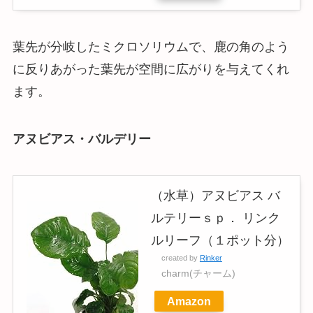
葉先が分岐したミクロソリウムで、鹿の角のよう
に反りあがった葉先が空間に広がりを与えてくれ
ます。
アヌビアス・バルデリー
（水草）アヌビアス バ
ルテリーｓｐ． リンク
ルリーフ（１ポット分）
created by
Rinker
charm(チャーム)
Amazon