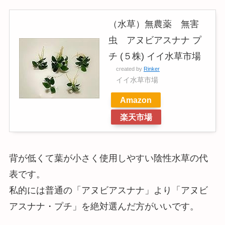
（水草）無農薬 無害
虫 アヌビアスナナ プ
チ (５株) イイ水草市場
created by
Rinker
イイ水草市場
Amazon
楽天市場
背が低くて葉が小さく使用しやすい陰性水草の代
表です。
私的には普通の「アヌビアスナナ」より「アヌビ
アスナナ・プチ」を絶対選んだ方がいいです。